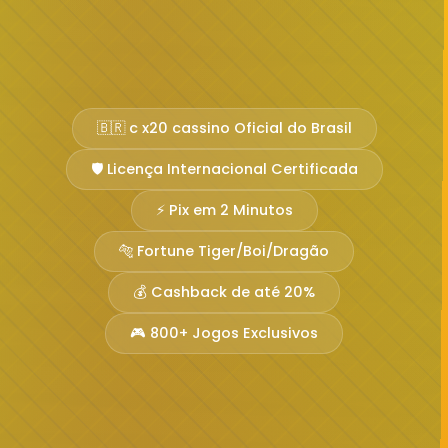
🇧🇷 c x20 cassino Oficial do Brasil
🛡️ Licença Internacional Certificada
⚡ Pix em 2 Minutos
🐅 Fortune Tiger/Boi/Dragão
💰 Cashback de até 20%
🎮 800+ Jogos Exclusivos