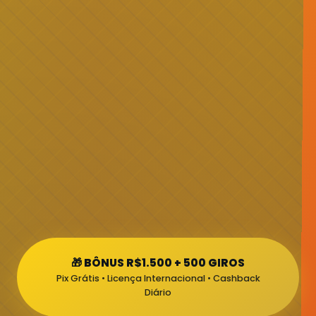
🎁 BÔNUS R$1.500 + 500 GIROS
Pix Grátis • Licença Internacional • Cashback
Diário