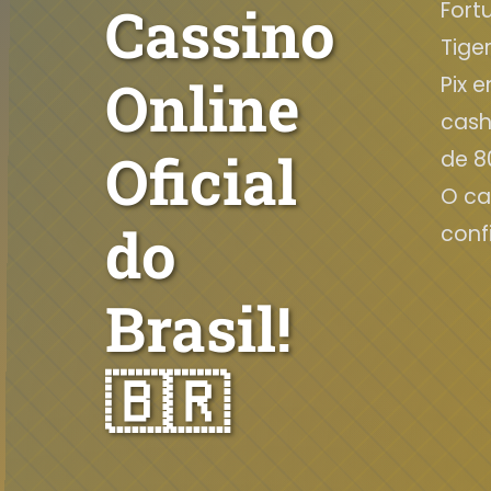
Cassino
Fort
Tige
Online
Pix 
cash
Oficial
de 8
O ca
do
confi
Brasil!
🇧🇷