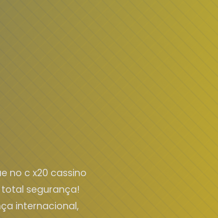
e no c x20 cassino
total segurança!
nça internacional,