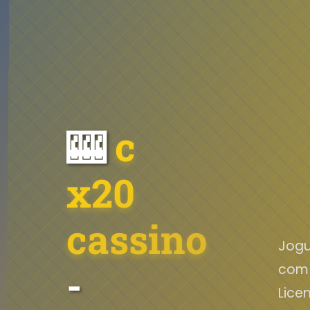
🎰
c
x20
cassino
Jogu
-
com 
Lice