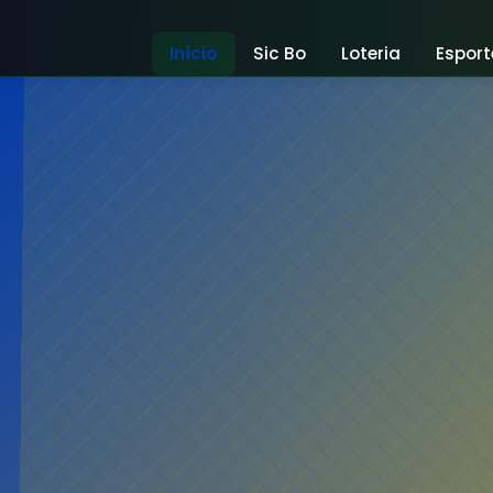
Início
Sic Bo
Loteria
Esport