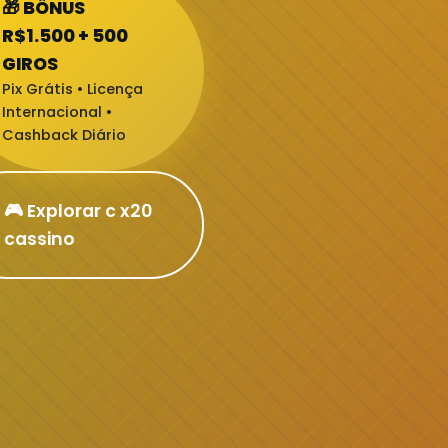
🎁 BÔNUS
R$1.500 + 500
GIROS
Pix Grátis • Licença
Internacional •
Cashback Diário
🎮 Explorar c x20
cassino