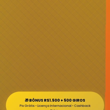
🎁 BÔNUS R$1.500 + 500 GIROS
Pix Grátis • Licença Internacional • Cashback