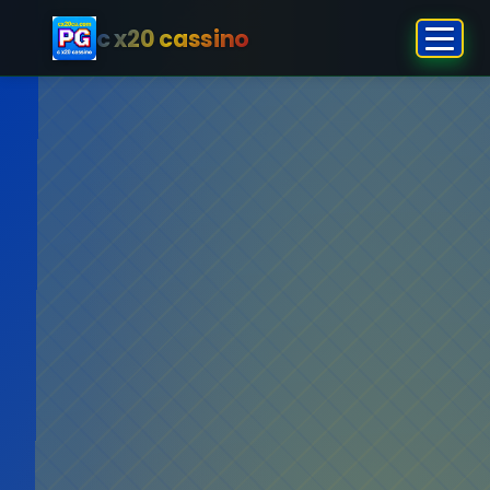
c x20 cassino