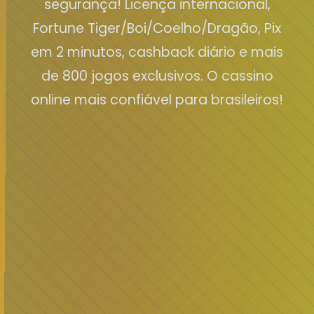
segurança! Licença internacional,
Fortune Tiger/Boi/Coelho/Dragão, Pix
em 2 minutos, cashback diário e mais
de 800 jogos exclusivos. O cassino
online mais confiável para brasileiros!