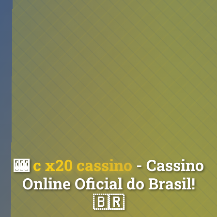
🎰
c x20 cassino
- Cassino
Online Oficial do Brasil!
🇧🇷